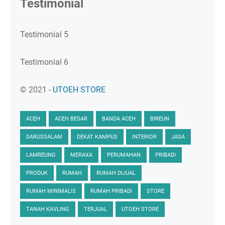
Testimonial
Testimonial 5
Testimonial 6
© 2021 -
UTOEH STORE
ACEH
ACEH BESAR
BANDA ACEH
BIREUN
DARUSSALAM
DEKAT KAMPUS
INTERIOR
JASA
LAMREUNG
MERAXA
PERUMAHAN
PRIBADI
PRODUK
RUMAH
RUMAH DIJUAL
RUMAH MINIMALIS
RUMAH PRIBADI
STORE
TANAH KAVLING
TERJUAL
UTOEH STORE