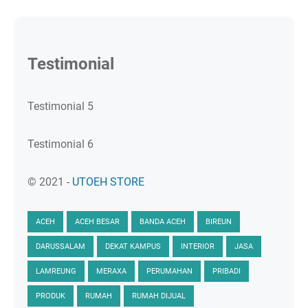
Testimonial
Testimonial 5
Testimonial 6
© 2021 -
UTOEH STORE
ACEH
ACEH BESAR
BANDA ACEH
BIREUN
DARUSSALAM
DEKAT KAMPUS
INTERIOR
JASA
LAMREUNG
MERAXA
PERUMAHAN
PRIBADI
PRODUK
RUMAH
RUMAH DIJUAL