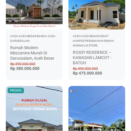
ACEH
ACEH BESAR
BANDA ACEH
ACEH
ACEH BESAR
DEKAT
DARUSSALAM
KAMPUS
PERUMAHAN
RUMAH
MINIMALIS
STORE
Rumah Modern
ROSSY RESIDENCE –
Mezzanine Murah Di
KAWASAN LAMCOT -
Darussalam, Aceh Besar
BATOH
Rp 390.000.000
Rp 380.000.000
Rp 490.000.000
Rp 475.000.000
PROMO